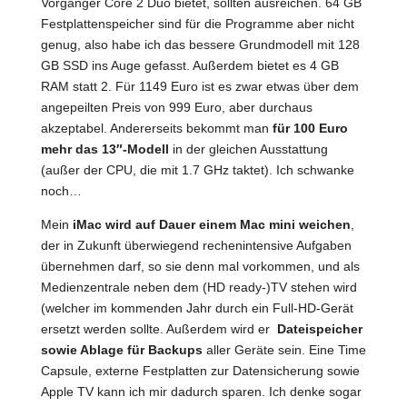
Vorgänger Core 2 Duo bietet, sollten ausreichen. 64 GB
Festplattenspeicher sind für die Programme aber nicht
genug, also habe ich das bessere Grundmodell mit 128
GB SSD ins Auge gefasst. Außerdem bietet es 4 GB
RAM statt 2. Für 1149 Euro ist es zwar etwas über dem
angepeilten Preis von 999 Euro, aber durchaus
akzeptabel. Andererseits bekommt man
für 100 Euro
mehr das 13″-Modell
in der gleichen Ausstattung
(außer der CPU, die mit 1.7 GHz taktet). Ich schwanke
noch…
Mein
iMac wird auf Dauer einem Mac mini weichen
,
der in Zukunft überwiegend rechenintensive Aufgaben
übernehmen darf, so sie denn mal vorkommen, und als
Medienzentrale neben dem (HD ready-)TV stehen wird
(welcher im kommenden Jahr durch ein Full-HD-Gerät
ersetzt werden sollte. Außerdem wird er
Dateispeicher
sowie Ablage für Backups
aller Geräte sein. Eine Time
Capsule, externe Festplatten zur Datensicherung sowie
Apple TV kann ich mir dadurch sparen. Ich denke sogar