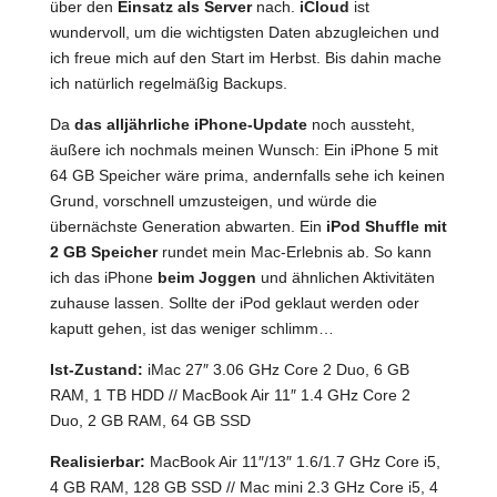
über den
Einsatz als Server
nach.
iCloud
ist
wundervoll, um die wichtigsten Daten abzugleichen und
ich freue mich auf den Start im Herbst. Bis dahin mache
ich natürlich regelmäßig Backups.
Da
das alljährliche iPhone-Update
noch aussteht,
äußere ich nochmals meinen Wunsch: Ein iPhone 5 mit
64 GB Speicher wäre prima, andernfalls sehe ich keinen
Grund, vorschnell umzusteigen, und würde die
übernächste Generation abwarten. Ein
iPod Shuffle mit
2 GB Speicher
rundet mein Mac-Erlebnis ab. So kann
ich das iPhone
beim Joggen
und ähnlichen Aktivitäten
zuhause lassen. Sollte der iPod geklaut werden oder
kaputt gehen, ist das weniger schlimm…
Ist-Zustand:
iMac 27″ 3.06 GHz Core 2 Duo, 6 GB
RAM, 1 TB HDD // MacBook Air 11″ 1.4 GHz Core 2
Duo, 2 GB RAM, 64 GB SSD
Realisierbar:
MacBook Air 11″/13″ 1.6/1.7 GHz Core i5,
4 GB RAM, 128 GB SSD // Mac mini 2.3 GHz Core i5, 4